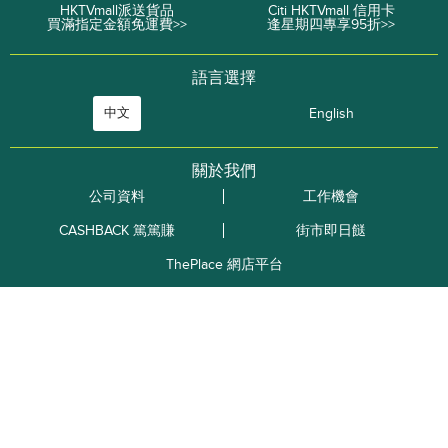
HKTVmall派送貨品
Citi HKTVmall 信用卡
買滿指定金額免運費>>
逢星期四專享95折>>
語言選擇
中文
English
關於我們
公司資料
工作機會
CASHBACK 篤篤賺
街市即日餸
ThePlace 網店平台
商戶加盟
廣告查詢
使用條款
私隱政策
資料查詢
常見問題
關於送貨
關於退貨
訂單追踨
O2O自取點
九龍
新界
香港島