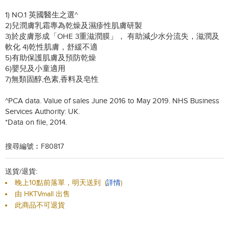
1) NO.1 英國醫生之選^
2)兒潤膚乳霜專為乾燥及濕疹性肌膚研製
3)於皮膚形成「OHE 3重滋潤膜」， 有助減少水分流失，滋潤及
軟化 4)乾性肌膚，舒緩不適
5)有助保護肌膚及預防乾燥
6)嬰兒及小童適用
7)無類固醇,色素,香料及皂性
^PCA data. Value of sales June 2016 to May 2019. NHS Business
Services Authority: UK.
*Data on file, 2014.
搜尋編號︰F80817
送貨/退貨:
晚上10點前落單，明天送到
(
詳情
)
由 HKTVmall 出售
此商品不可退貨