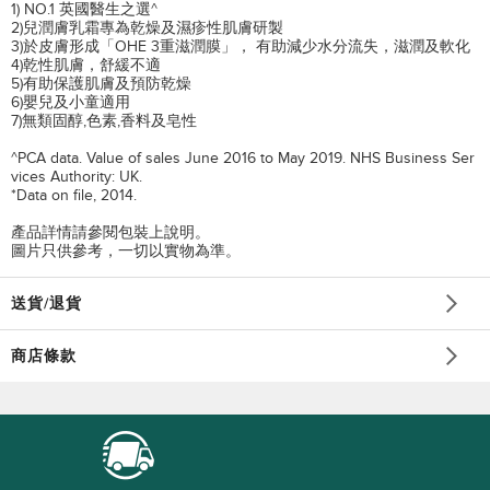
1) NO.1 英國醫生之選^
2)兒潤膚乳霜專為乾燥及濕疹性肌膚研製
3)於皮膚形成「OHE 3重滋潤膜」， 有助減少水分流失，滋潤及軟化
4)乾性肌膚，舒緩不適
5)有助保護肌膚及預防乾燥
6)嬰兒及小童適用
7)無類固醇,色素,香料及皂性
^PCA data. Value of sales June 2016 to May 2019. NHS Business Ser
vices Authority: UK.
*Data on file, 2014.
產品詳情請參閱包裝上說明。
圖片只供參考，一切以實物為準。
送貨/退貨
商店條款