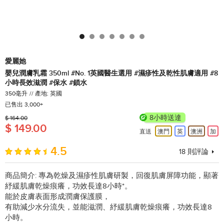
愛麗她
嬰兒潤膚乳霜 350ml #No. 1英國醫生選用 #濕疹性及乾性肌膚適用 #8
小時長效滋潤 #保水 #鎖水
350毫升
產地: 英國
已售出 3,000+
8小時送達
$ 164.00
$ 149.00
直送
澳門
英
澳洲
加
4.5
18
則評論
商品簡介:
專為乾燥及濕疹性肌膚研製，回復肌膚屏障功能，顯著
紓緩肌膚乾燥痕癢，功效長達8小時*。
能於皮膚表面形成潤膚保護膜，
有助減少水分流失，並能滋潤、紓緩肌膚乾燥痕癢，功效長達8
小時。