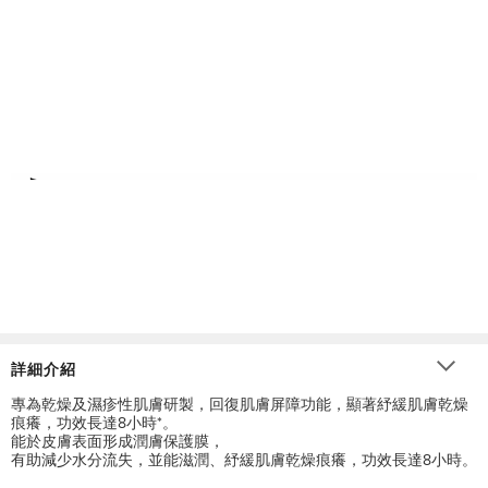
詳細介紹
專為乾燥及濕疹性肌膚研製，回復肌膚屏障功能，顯著紓緩肌膚乾燥
痕癢，功效長達8小時*。
能於皮膚表面形成潤膚保護膜，
有助減少水分流失，並能滋潤、紓緩肌膚乾燥痕癢，功效長達8小時。