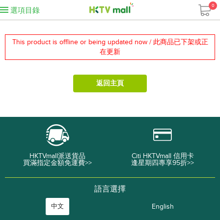
0
選項目錄
This product is offline or being updated now / 此商品已下架或正
在更新
返回主頁
HKTVmall派送貨品
Citi HKTVmall 信用卡
買滿指定金額免運費>>
逢星期四專享95折>>
語言選擇
中文
English