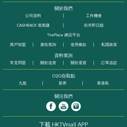
關於我們
公司資料
工作機會
CASHBACK 篤篤賺
街市即日餸
ThePlace 網店平台
商戶加盟
廣告查詢
使用條款
私隱政策
資料查詢
常見問題
關於送貨
關於退貨
訂單追踨
O2O自取點
九龍
新界
香港島
關注我們
下載 HKTVmall APP