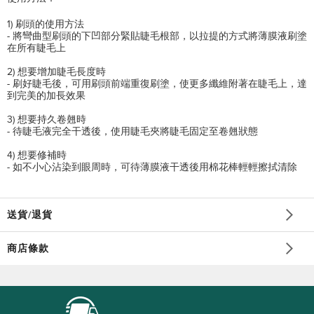
1)
刷頭的使用方法
-
將彎曲型刷頭的下凹部分緊貼睫毛根部，以拉提的方式將薄膜液刷塗
在所有睫毛上
2)
想要增加睫毛長度時
-
刷好睫毛後，可用刷頭前端重復刷塗，使更多纖維附著在睫毛上，達
到完美的加長效果
3)
想要持久卷翹時
-
待睫毛液完全干透後，使用睫毛夾將睫毛固定至卷翹狀態
4)
想要修補時
-
如不小心沾染到眼周時，可待薄膜液干透後用棉花棒輕輕擦拭清除
送貨/退貨
商店條款