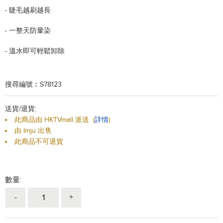
-
睫毛越刷越長
-
一整天防暈染
-
溫水即可輕鬆卸除
搜尋編號︰S78123
送貨/退貨:
此商品由 HKTVmall 派送
(
詳情
)
由 Imju 出售
此商品不可退貨
數量:
-
+