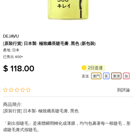
DEJAVU
[原裝行貨] 日本製- 極致纖長睫毛膏, 黑色 (新包裝)
產地: 日本
已售出 400+
$ 118.00
2日送達
直送
澳門
英
澳洲
加
5
1
則評論
商品簡介:
[原裝行貨] 日本製- 極致纖長睫毛膏, 黑色
「刷出假睫毛」是液體瞬間轉化成薄膜，均勻包裹著每一根睫毛，形
成睫毛膏式假睫毛。