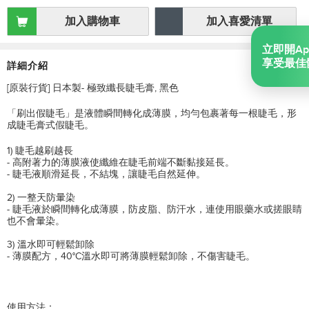
加入購物車
加入喜愛清單
立即開App
享受最佳體驗
詳細介紹
[原裝行貨] 日本製- 極致纖長睫毛膏, 黑色
「刷出假睫毛」是液體瞬間轉化成薄膜，均勻包裹著每一根睫毛，形
成睫毛膏式假睫毛。
1)
睫毛越刷越長
-
高附著力的薄膜液使纖維在睫毛前端不斷黏接延長。
-
睫毛液順滑延長，不結塊，讓睫毛自然延伸。
2)
一整天防暈染
-
睫毛液於瞬間轉化成薄膜，防皮脂、防汗水，連使用眼藥水或搓眼睛
也不會暈染。
3)
溫水即可輕鬆卸除
-
薄膜配方，
40°C
溫水即可將薄膜輕鬆卸除，不傷害睫毛。
使用方法：