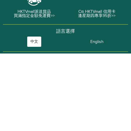
HKTVmall派送貨品
Citi HKTVmall 信用卡
買滿指定金額免運費>>
逢星期四專享95折>>
語言選擇
中文
English
關於我們
公司資料
工作機會
CASHBACK 篤篤賺
街市即日餸
ThePlace 網店平台
商戶加盟
廣告查詢
使用條款
私隱政策
資料查詢
常見問題
關於送貨
關於退貨
訂單追踨
O2O自取點