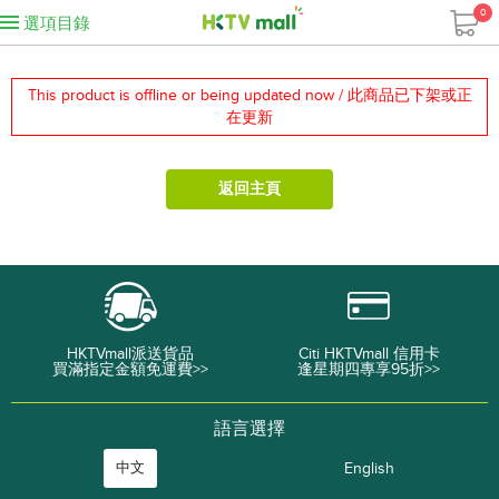
0
選項目錄
This product is offline or being updated now / 此商品已下架或正
在更新
返回主頁
HKTVmall派送貨品
Citi HKTVmall 信用卡
買滿指定金額免運費>>
逢星期四專享95折>>
語言選擇
中文
English