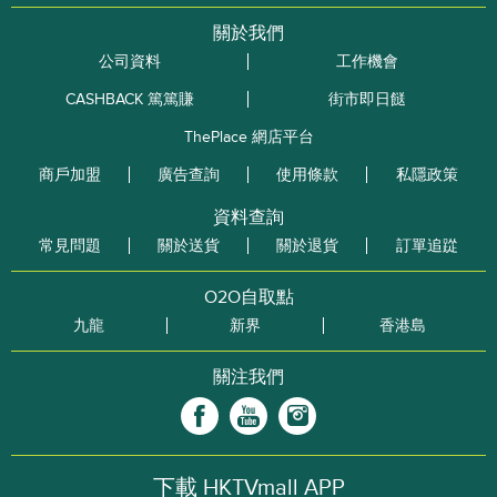
關於我們
公司資料
工作機會
CASHBACK 篤篤賺
街市即日餸
ThePlace 網店平台
商戶加盟
廣告查詢
使用條款
私隱政策
資料查詢
常見問題
關於送貨
關於退貨
訂單追踨
O2O自取點
九龍
新界
香港島
關注我們
下載 HKTVmall APP