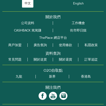
中文
English
關於我們
公司資料
工作機會
CASHBACK 篤篤賺
街市即日餸
ThePlace 網店平台
商戶加盟
廣告查詢
使用條款
私隱政策
資料查詢
常見問題
關於送貨
關於退貨
訂單追踨
O2O自取點
九龍
新界
香港島
關注我們