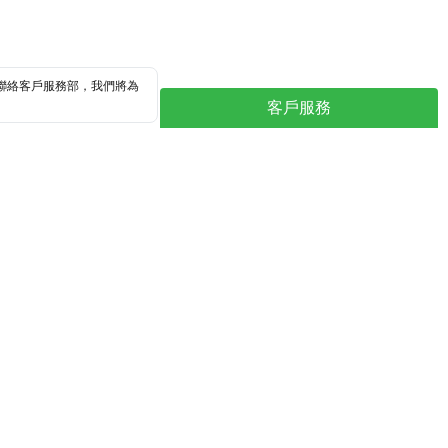
聯絡客戶服務部，我們將為
客戶服務
，一抹提昇肌膚防禦力,
鎖水保濕