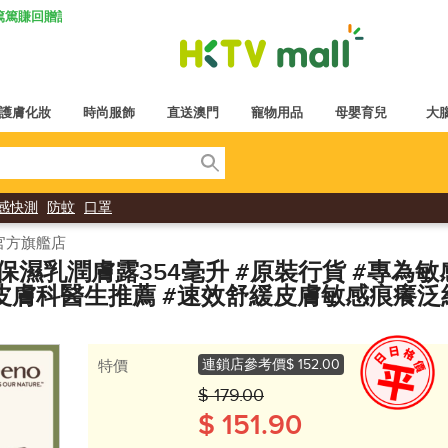
K 篤篤賺回贈計劃
護膚化妝
時尚服飾
直送澳門
寵物用品
母嬰育兒
大
感快測
防蚊
口罩
td) 官方旗艦店
舒緩保濕乳潤膚露354毫升 #原裝行貨 #專為
國皮膚科醫生推薦 #速效舒緩皮膚敏感痕癢泛
連鎖店參考價
$ 152.00
特價
$ 179.00
$ 151.90