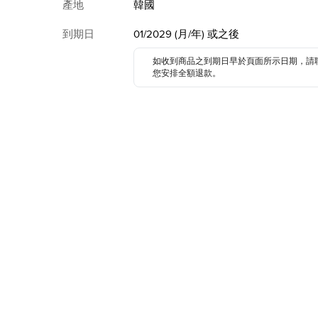
產地
韓國
到期日
01/2029 (月/年) 或之後
如收到商品之到期日早於頁面所示日期，請
您安排全額退款。
商品簡介
天然益生元燕麥活萃，配合洋甘菊清香
質地清爽易吸收, 能為肌膚24小時長效
天然燕麥萃取，啟動肌膚防禦力
配合洋甘菊清香，舒敏療癒
無色素、無Paraben
送貨/退貨
晚上10點前落單，明天送到
(
詳情
)
由 HKTVmall 出售
此商品不可退貨
數量