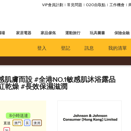
VIP會員計劃
常見問題
O2O自取點
工作機會
腦場
家居電器
家品傢俬
運動旅行
玩具圖書
保險金融
登入
登記
訊息
我的清單
敏感肌膚而設 #全港NO.1敏感肌沐浴露品
紅乾燥 #長效保濕滋潤
8小時送達
直送
澳門
英
澳洲
加