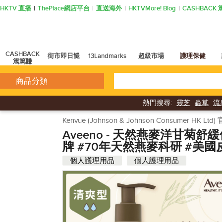
HKTV 直播
ThePlace網店平台
直送海外
HKTVMore! Blog
CASHBAC
CASHBACK
街市即日餸
13Landmarks
超級市場
護理保健
篤篤賺
商品分類
熱門搜尋:
靈芝
蟲草
流
Kenvue (Johnson & Johnson Consumer HK L
Aveeno - 天然燕麥洋甘菊
牌 #70年天然燕麥科研 #美
個人護理用品
個人護理用品