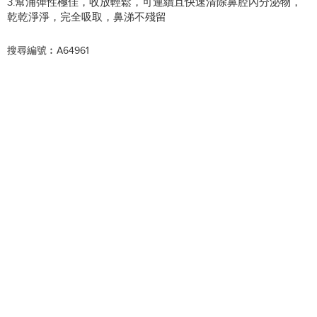
3.幫浦彈性極佳，收放輕鬆，可連續且快速清除鼻腔內分泌物，
乾乾淨淨，完全吸取，鼻涕不殘留
搜尋編號︰A64961
送貨/退貨:
此商品由 HKTVmall 派送
(
詳情
)
由 Kuku Duckbill 出售
此商品不可退貨
此商品暫時缺貨！
請按有貨通知我，第一時間知道補貨情況。
有貨通知我
加入喜愛清單
詳細介紹