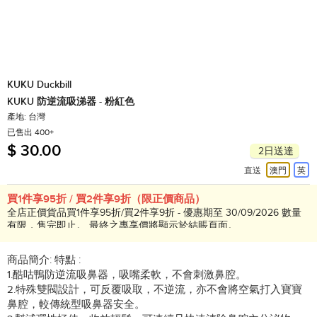
KUKU Duckbill
KUKU 防逆流吸涕器 - 粉紅色
產地: 台灣
已售出 400+
$ 30.00
2日送達
直送
澳門
英
買1件享95折 / 買2件享9折（限正價商品）
全店正價貨品買1件享95折/買2件享9折 - 優惠期至 30/09/2026 數量
有限，售完即止。 最終之專享價將顯示於結賬頁面。
商品簡介:
特點 :
1.酷咕鴨防逆流吸鼻器，吸嘴柔軟，不會刺激鼻腔。
2.特殊雙閥設計，可反覆吸取，不逆流，亦不會將空氣打入寶寶
鼻腔，較傳統型吸鼻器安全。