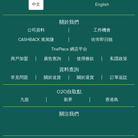
中文
English
關於我們
公司資料
工作機會
CASHBACK 篤篤賺
街市即日餸
ThePlace 網店平台
商戶加盟
廣告查詢
使用條款
私隱政策
資料查詢
常見問題
關於送貨
關於退貨
訂單追踨
O2O自取點
九龍
新界
香港島
關注我們