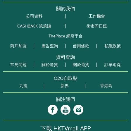
關於我們
公司資料
工作機會
CASHBACK 篤篤賺
街市即日餸
ThePlace 網店平台
商戶加盟
廣告查詢
使用條款
私隱政策
資料查詢
常見問題
關於送貨
關於退貨
訂單追踨
O2O自取點
九龍
新界
香港島
關注我們
下載 HKTVmall APP