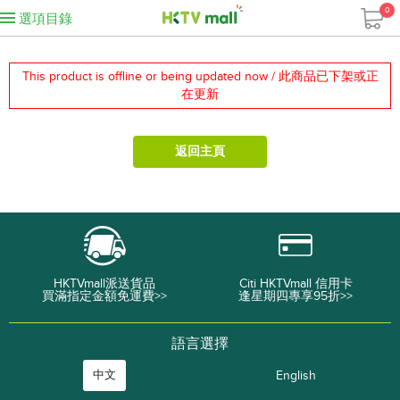
0
選項目錄
This product is offline or being updated now / 此商品已下架或正
在更新
返回主頁
HKTVmall派送貨品
Citi HKTVmall 信用卡
買滿指定金額免運費>>
逢星期四專享95折>>
語言選擇
中文
English