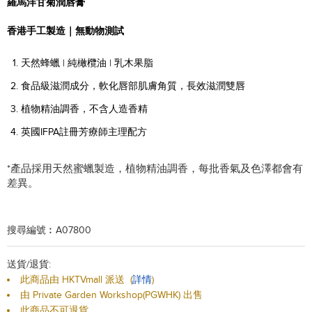
羅馬洋甘菊潤唇膏
香港手工製造｜無動物測試
天然蜂蠟 | 純橄欖油 | 乳木果脂
食品級滋潤成分，軟化唇部肌膚角質，長效滋潤雙唇
植物精油調香，不含人造香精
英國IFPA註冊芳療師主理配方
*產品採用天然蜜蠟製造，植物精油調香，每批香氣及色澤都會有
差異。
搜尋編號︰A07800
送貨/退貨:
此商品由 HKTVmall 派送
(
詳情
)
由 Private Garden Workshop(PGWHK) 出售
此商品不可退貨