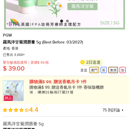
PGW
羅馬洋甘菊潤唇膏 5g (Best Before: 03/2027)
產地: 香港
已售出 3,000+
2日送達
嬰兒敏感肌適用｜原價$ 45/枝
$ 39.00
直送
澳門
英
澳洲
加
購物滿$ 99, 贈送香氣吊卡 1件
購物滿$ 99, 贈送香氣吊卡 1件 香味隨機贈
送，優惠以每張訂單計算
贈品
4.4
75
則評論
羅馬洋甘菊潤唇膏 5g