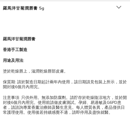
羅馬洋甘菊潤唇膏 5g
羅馬洋甘菊潤唇膏
香港手工製造
用途及用法:
塗於乾燥唇上，滋潤乾燥唇部皮膚。
保質期: 請於製造日期起計兩年內使用，該日期請見包裝上所示，並於
開封後6個月內用完。
注意事項: 只供外用。無添加防腐劑。請貯存於乾燥陰涼地方，並於開
封後6個月內用完。使用前請做皮膚測試。孕婦、易過敏及G6PD患
者，請諮詢專業香薰治療師及醫生意見。每人體質各異，產品僅供日
常護理使用。使用後若持續感覺不適，請即停用及盡快就醫。