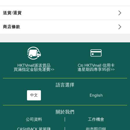
送貨/退貨
商店條款
HKTVmall派送貨品
Citi HKTVmall 信用卡
買滿指定金額免運費>>
逢星期四專享95折>>
語言選擇
中文
English
關於我們
公司資料
工作機會
CASHBACK 篤篤賺
街市即日餸