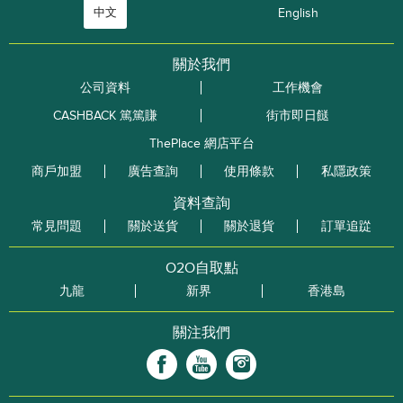
中文
English
關於我們
公司資料
工作機會
CASHBACK 篤篤賺
街市即日餸
ThePlace 網店平台
商戶加盟
廣告查詢
使用條款
私隱政策
資料查詢
常見問題
關於送貨
關於退貨
訂單追踨
O2O自取點
九龍
新界
香港島
關注我們