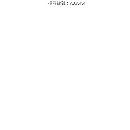
搜尋編號︰AJ35151
影片
相片
影片