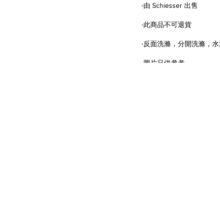
‧由 Schiesser 出售
‧此商品不可退貨
‧反面洗滌，分開洗滌，
‧圖片只供參考
關於 SCHIESSER HK
商店條款
詳細介紹
評論
問問大家