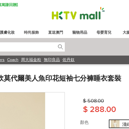
K 篤篤賺回贈計劃
護膚化妝
時尚服飾
直送澳門
寵物用品
母嬰育兒
大
ers
Coach
周大福金粒
無印良品
佐丹奴
透氣柔軟莫代爾美人魚印花短袖七分褲睡衣套裝
$ 508.00
$ 288.00
顏色
淺