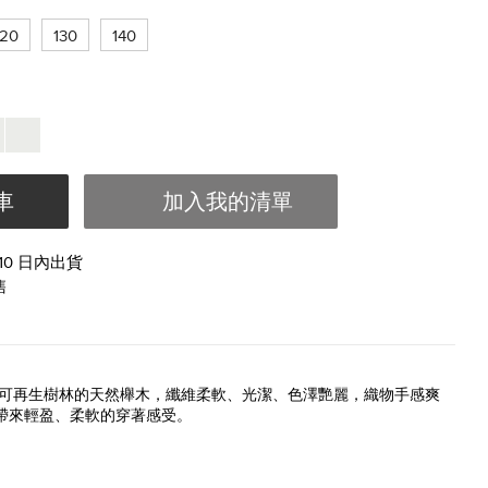
120
130
140
車
加入我的清單
- 10 日內出貨
售
利可再生樹林的天然櫸木，纖維柔軟、光潔、色澤艷麗，織物手感爽
帶來輕盈、柔軟的穿著感受。