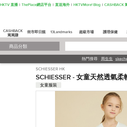
HKTV 直播
ThePlace網店平台
直送海外
HKTVMore! Blog
CASHBAC
CASHBACK
街市即日餸
13Landmarks
超級市場
護理保健
篤篤賺
商品分類
熱門搜尋:
周生生
skech
SCHIESSER HK
SCHIESSER - 女童天然
女童服裝