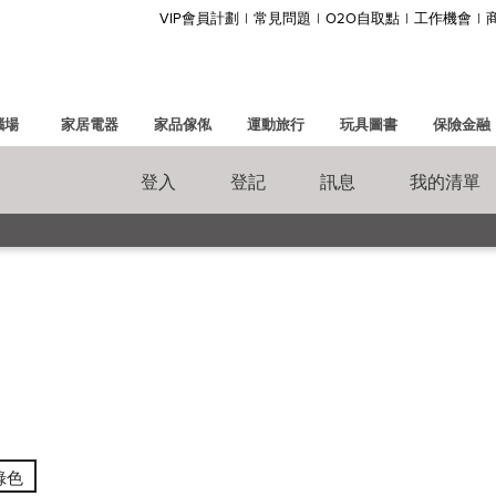
VIP會員計劃
常見問題
O2O自取點
工作機會
腦場
家居電器
家品傢俬
運動旅行
玩具圖書
保險金融
登入
登記
訊息
我的清單
綠色