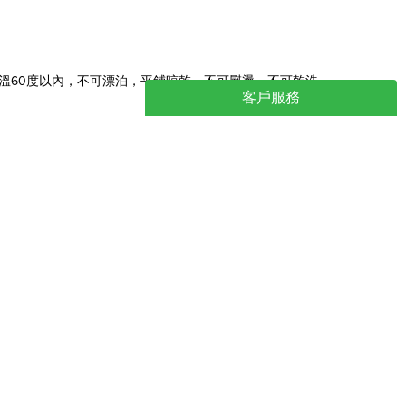
水溫60度以內，不可漂泊，平鋪晾乾，不可熨燙，不可乾洗
客戶服務