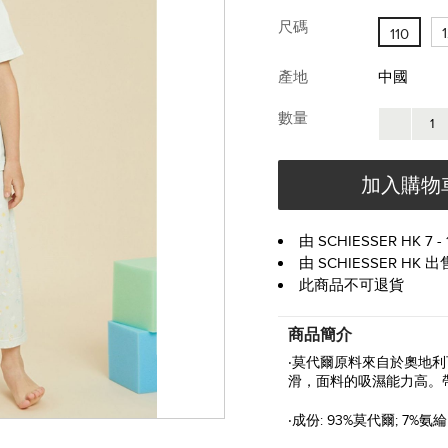
尺碼
110
產地
中國
數量
加入購物
由 SCHIESSER HK 7 
由 SCHIESSER HK 出
此商品不可退貨
商品簡介
‧莫代爾原料來自於奧地
滑，面料的吸濕能力高。
‧成份: 93%莫代爾; 7%氨綸