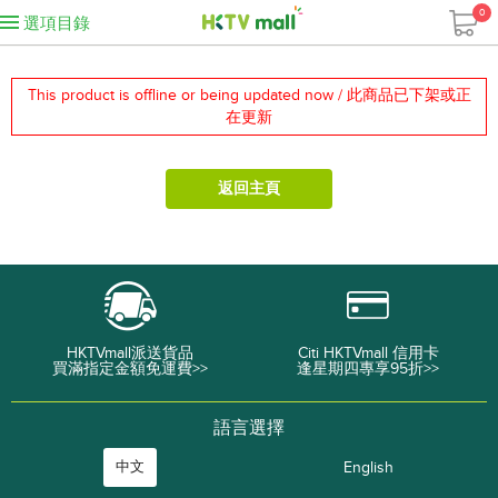
0
選項目錄
This product is offline or being updated now / 此商品已下架或正
在更新
返回主頁
HKTVmall派送貨品
Citi HKTVmall 信用卡
買滿指定金額免運費>>
逢星期四專享95折>>
語言選擇
中文
English