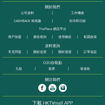
關於我們
公司資料
工作機會
CASHBACK 篤篤賺
街市即日餸
ThePlace 網店平台
商戶加盟
廣告查詢
使用條款
私隱政策
資料查詢
常見問題
關於送貨
關於退貨
訂單追踨
O2O自取點
九龍
新界
香港島
關注我們
下載 HKTVmall APP