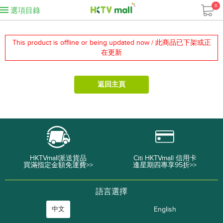
0
選項目錄
This product is offline or being updated now / 此商品已下架或正
在更新
返回主頁
HKTVmall派送貨品
Citi HKTVmall 信用卡
買滿指定金額免運費>>
逢星期四專享95折>>
語言選擇
中文
English