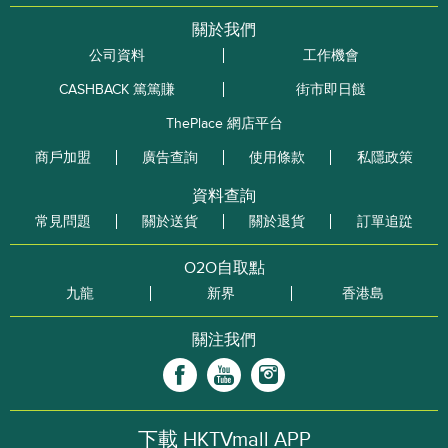
關於我們
公司資料
工作機會
CASHBACK 篤篤賺
街市即日餸
ThePlace 網店平台
商戶加盟
廣告查詢
使用條款
私隱政策
資料查詢
常見問題
關於送貨
關於退貨
訂單追踨
O2O自取點
九龍
新界
香港島
關注我們
下載 HKTVmall APP