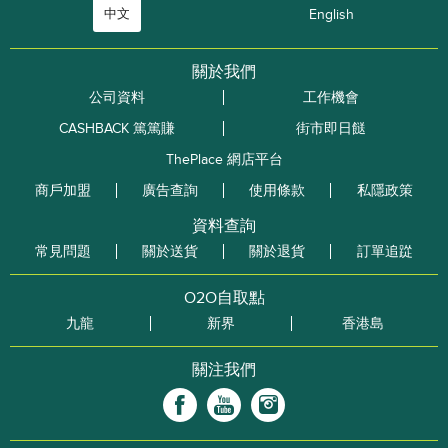
中文
English
關於我們
公司資料
工作機會
CASHBACK 篤篤賺
街市即日餸
ThePlace 網店平台
商戶加盟
廣告查詢
使用條款
私隱政策
資料查詢
常見問題
關於送貨
關於退貨
訂單追踨
O2O自取點
九龍
新界
香港島
關注我們