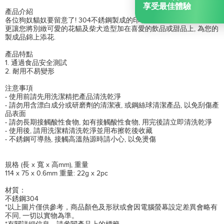
享受最佳體驗
產品介紹
各位狗奴貓奴要留意了! 304不銹鋼製成的印花模套裝, 不但安全耐用,
更讓您將別緻可愛的花貓及柴犬造型加在喜愛的飲品或甜品上, 為您的
製成品錦上添花.
產品特點
1. 通過食品安全測試
2. 耐用不易變形
注意事項
- 使用前請先用洗潔精把產品清洗乾淨
- 請勿用含漂白成分或研磨劑的清潔液, 或鋼絲球清潔產品, 以免刮傷產
品表面
- 請勿長期接觸酸性食物, 如有接觸酸性食物, 用完後請立即清洗乾淨
- 使用後, 請用洗潔精清洗乾淨並用布擦乾後收藏
- 不銹鋼可導熱, 接觸高溫熱源時請小心, 以免燙傷
規格 (長 x 寬 x 高mm), 重量
114 x 75 x 0.6mm 重量: 22g x 2pc
材質：
不銹鋼304
*以上圖片僅供參考，商品顏色及形狀或會因電腦螢幕設定差異會略有
不同, 一切以實物為準。