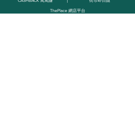
CASHBACK 篤篤賺
街市即日餸
ThePlace 網店平台
商戶加盟
廣告查詢
使用條款
私隱政策
資料查詢
常見問題
關於送貨
關於退貨
訂單追踨
O2O自取點
九龍
新界
香港島
關注我們
下載 HKTVmall APP
享受更佳購物樂趣
iOS - iPhone / iPad
Android