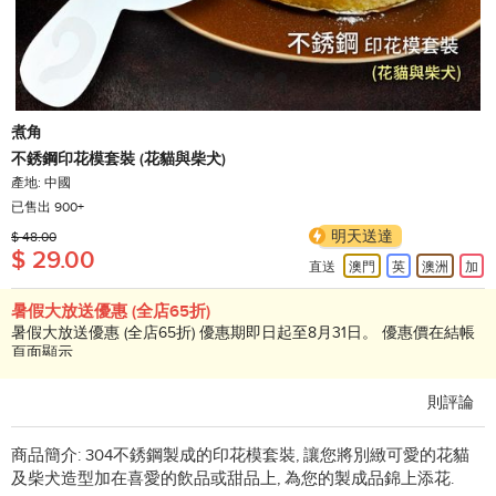
煮角
不銹鋼印花模套裝 (花貓與柴犬)
產地: 中國
已售出 900+
明天送達
$ 48.00
$ 29.00
直送
澳門
英
澳洲
加
暑假大放送優惠 (全店65折)
暑假大放送優惠 (全店65折) 優惠期即日起至8月31日。 優惠價在結帳
頁面顯示
4.6
42
則評論
商品簡介:
304不銹鋼製成的印花模套裝, 讓您將別緻可愛的花貓
及柴犬造型加在喜愛的飲品或甜品上, 為您的製成品錦上添花.