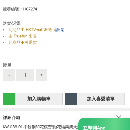
搜尋編號︰H67274
送貨/退貨:
此商品由 HKTVmall 派送
(
詳情
)
由 Truefun 出售
此商品不可退貨
數量:
-
+
加入購物車
加入喜愛清單
詳細介紹
KW-088-01 不銹鋼印花模套裝(花貓與柴犬)
立即開App