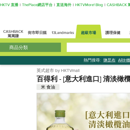
HKTV 直播
ThePlace網店平台
直送海外
HKTVMore! Blog
CASHBAC
CASHBACK
街市即日餸
13Landmarks
超級市場
護理保健
篤篤賺
商品分類
熱門搜尋:
鹽昆布
ARIH
英式超市 by HKTVmall
百得利 - [意大利進口] 清淡橄
米 食油