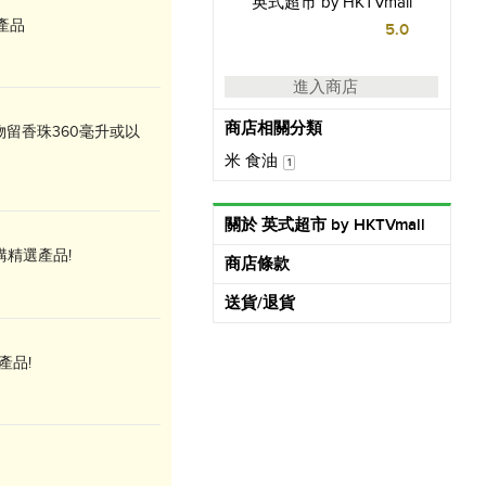
英式超市 by HKTVmall
選產品
5.0
進入商店
商店相關分類
物留香珠360毫升或以
米 食油
1
關於 英式超市 by HKTVmall
!換購精選產品!
商店條款
送貨/退貨
產品!