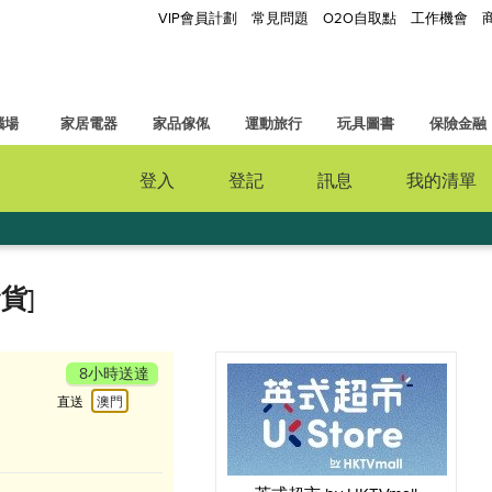
VIP會員計劃
常見問題
O2O自取點
工作機會
腦場
家居電器
家品傢俬
運動旅行
玩具圖書
保險金融
登入
登記
訊息
我的清單
貨]
8小時送達
直送
澳門