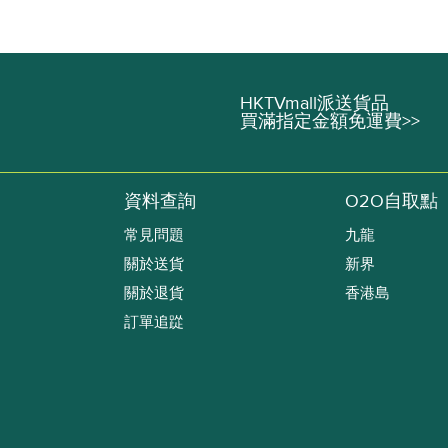
HKTVmall派送貨品
買滿指定金額免運費>>
資料查詢
O2O自取點
常見問題
九龍
關於送貨
新界
關於退貨
香港島
訂單追踨