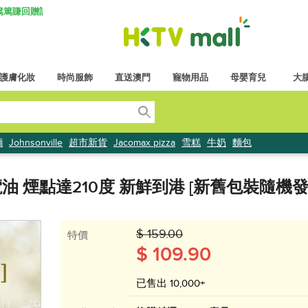
K 篤篤賺回贈計劃
護膚化妝
時尚服飾
直送澳門
寵物用品
母嬰育兒
大
麵
Johnsonville
超市新貨
Jacomax pizza
雪糕
牛奶
麵包
欖油 煙點達210度 新鮮到港 [新舊包裝隨機發
$ 159.00
特價
$ 109.90
已售出 10,000+