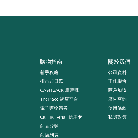
購物指南
關於我們
新手攻略
公司資料
街市即日餸
工作機會
CASHBACK 篤篤賺
商戶加盟
ThePlace 網店平台
廣告查詢
電子購物禮券
使用條款
Citi HKTVmall 信用卡
私隱政策
商品分類
商店列表