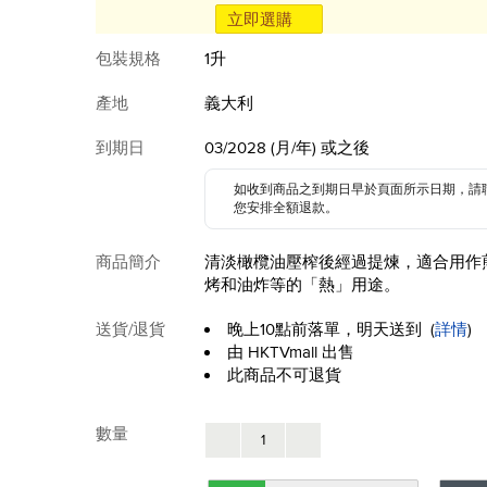
立即選購
包裝規格
1升
產地
義大利
到期日
03/2028 (月/年) 或之後
如收到商品之到期日早於頁面所示日期，請
您安排全額退款。
商品簡介
清淡橄欖油壓榨後經過提煉，適合用作
烤和油炸等的「熱」用途。
送貨/退貨
晚上10點前落單，明天送到
(
詳情
)
由 HKTVmall 出售
此商品不可退貨
數量