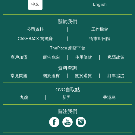
中文
English
關於我們
公司資料
工作機會
CASHBACK 篤篤賺
街市即日餸
ThePlace 網店平台
商戶加盟
廣告查詢
使用條款
私隱政策
資料查詢
常見問題
關於送貨
關於退貨
訂單追踨
O2O自取點
九龍
新界
香港島
關注我們