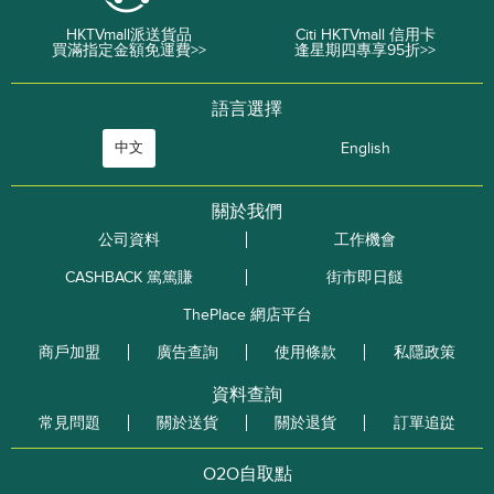
HKTVmall派送貨品
Citi HKTVmall 信用卡
買滿指定金額免運費>>
逢星期四專享95折>>
語言選擇
中文
English
關於我們
公司資料
工作機會
CASHBACK 篤篤賺
街市即日餸
ThePlace 網店平台
商戶加盟
廣告查詢
使用條款
私隱政策
資料查詢
常見問題
關於送貨
關於退貨
訂單追踨
O2O自取點