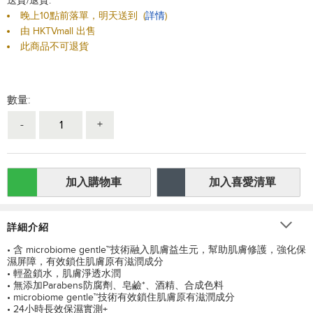
送貨/退貨:
晚上10點前落單，明天送到
(
詳情
)
由 HKTVmall 出售
此商品不可退貨
數量:
-
+
加入購物車
加入喜愛清單
詳細介紹
• 含 microbiome gentle™技術融入肌膚益生元，幫助肌膚修護，強化保
濕屏障，有效鎖住肌膚原有滋潤成分
• 輕盈鎖水，肌膚淨透水潤
• 無添加Parabens防腐劑、皂鹼*、酒精、合成色料
• microbiome gentle™技術有效鎖住肌膚原有滋潤成分
• 24小時長效保濕實測+