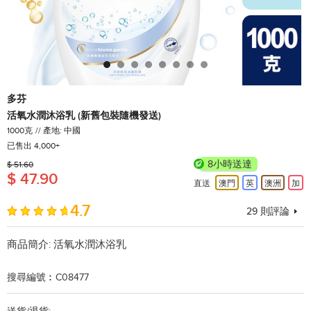
多芬
活氧水潤沐浴乳 (新舊包裝隨機發送)
1000克
產地: 中國
已售出 4,000+
8小時送達
$ 51.60
$ 47.90
直送
澳門
英
澳洲
加
4.7
29
則評論
商品簡介:
活氧水潤沐浴乳
搜尋編號︰C08477