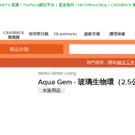
HKTV 直播
ThePlace網店平台
直送海外
HKTVMore! Blog
CASHBAC
CASHBACK
街市即日餸
13Landmarks
超級市場
護理保健
篤篤賺
商品分類
熱門搜尋:
(贊助)
貓犬工房
窩
Wellon Better Living
Aqua Gem - 玻璃生物環（2.5公
水族用品