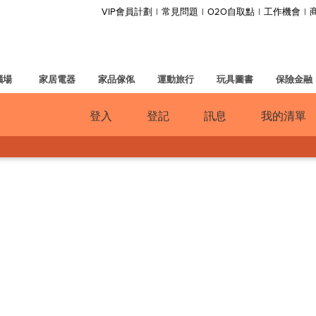
VIP會員計劃
常見問題
O2O自取點
工作機會
腦場
家居電器
家品傢俬
運動旅行
玩具圖書
保險金融
登入
登記
訊息
我的清單