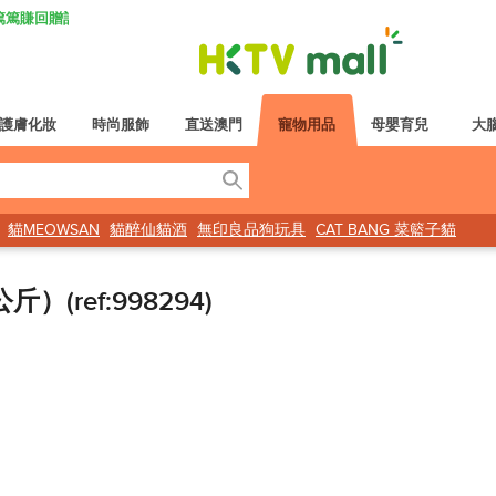
K 篤篤賺回贈計劃
護膚化妝
時尚服飾
直送澳門
寵物用品
母嬰育兒
大
貓MEOWSAN
貓醉仙貓酒
無印良品狗玩具
CAT BANG 菜籃子貓
斤）(ref:998294)