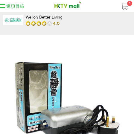
0
選項目錄
Wellon Better Living
4.0