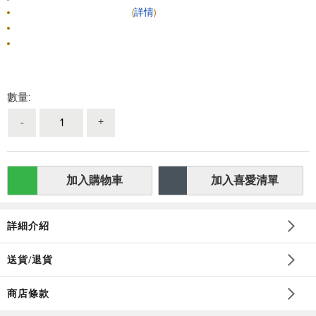
此商品由 HKTVmall 派送
(
詳情
)
由 Wellon Better Living 出售
此商品不可退貨
數量:
-
+
加入購物車
加入喜愛清單
詳細介紹
送貨/退貨
商店條款