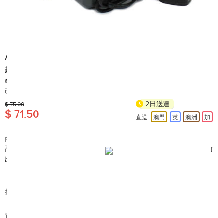
Aqua Gem
超靜單咀泵 H-688 (ref: 998409)
產地: 中國
已售出 90+
2日送達
$ 75.00
$ 71.50
直送
澳門
英
澳洲
加
商品簡介:
高性能魚缸氣泵，超靜音，水深50cm以下的水槽為最適，無級輸
出控制器，單輸出口
搜尋編號︰A29680
送貨/退貨: