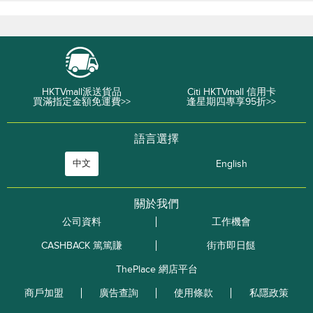
HKTVmall派送貨品
Citi HKTVmall 信用卡
買滿指定金額免運費>>
逢星期四專享95折>>
語言選擇
中文
English
關於我們
公司資料
工作機會
CASHBACK 篤篤賺
街市即日餸
ThePlace 網店平台
商戶加盟
廣告查詢
使用條款
私隱政策