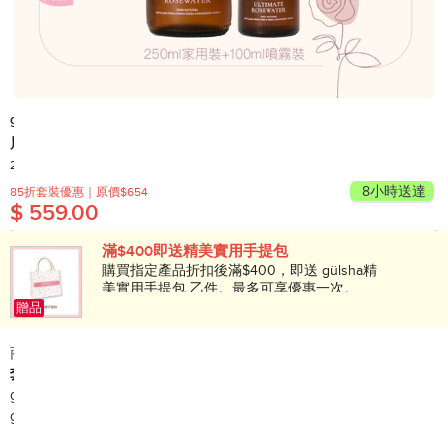
gülsha
晨露純玫瑰活肌水250ml+100ml 家用套裝｜噴霧+濕敷
250毫升 + 100 毫升
產地: 土耳其
8小時送達
85折套裝優惠｜原價$654
$ 559.00
滿$400即送精美實用手提包
購買指定產品折扣後滿$400，即送 gülsha精
美實用手提包 乙件。最多可享優惠一次。 最
終以結賬頁面(購物車)顯示為準。數量有限，
贈品
送完即止。優惠隨時終止，不作另行通知。
商品簡介:
套裝包括：
gülsha - 晨露純玫瑰活肌水 100ml (噴霧裝) x 1
gülsha - 晨露純玫瑰活肌水 250ml x 1