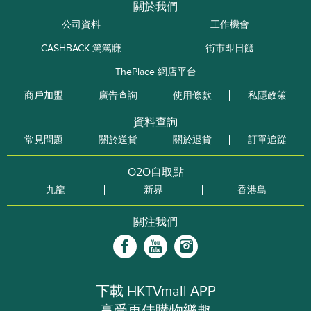
關於我們
公司資料
工作機會
CASHBACK 篤篤賺
街市即日餸
ThePlace 網店平台
商戶加盟
廣告查詢
使用條款
私隱政策
資料查詢
常見問題
關於送貨
關於退貨
訂單追踨
O2O自取點
九龍
新界
香港島
關注我們
下載 HKTVmall APP