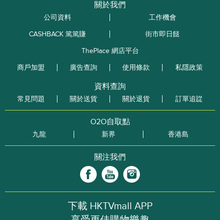
關於我們
公司資料
工作機會
CASHBACK 篤篤賺
街市即日餸
ThePlace 網店平台
商戶加盟
廣告查詢
使用條款
私隱政策
資料查詢
常見問題
關於送貨
關於退貨
訂單追踨
O2O自取點
九龍
新界
香港島
關注我們
下載 HKTVmall APP