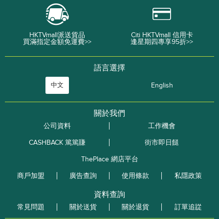
HKTVmall派送貨品
Citi HKTVmall 信用卡
買滿指定金額免運費>>
逢星期四專享95折>>
語言選擇
中文
English
關於我們
公司資料
工作機會
CASHBACK 篤篤賺
街市即日餸
ThePlace 網店平台
商戶加盟
廣告查詢
使用條款
私隱政策
資料查詢
常見問題
關於送貨
關於退貨
訂單追踨