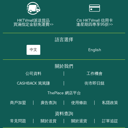
HKTVmall派送貨品
Citi HKTVmall 信用卡
買滿指定金額免運費>>
逢星期四專享95折>>
語言選擇
中文
English
關於我們
公司資料
工作機會
CASHBACK 篤篤賺
街市即日餸
ThePlace 網店平台
商戶加盟
廣告查詢
使用條款
私隱政策
資料查詢
常見問題
關於送貨
關於退貨
訂單追踨