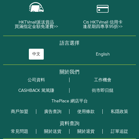
HKTVmall派送貨品
Citi HKTVmall 信用卡
買滿指定金額免運費>>
逢星期四專享95折>>
語言選擇
中文
English
關於我們
公司資料
工作機會
CASHBACK 篤篤賺
街市即日餸
ThePlace 網店平台
商戶加盟
廣告查詢
使用條款
私隱政策
資料查詢
常見問題
關於送貨
關於退貨
訂單追踨