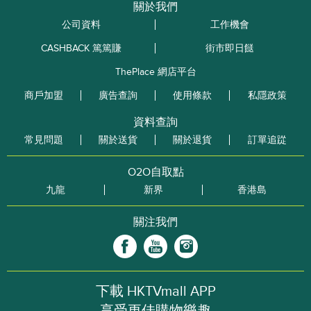
關於我們
公司資料
工作機會
CASHBACK 篤篤賺
街市即日餸
ThePlace 網店平台
商戶加盟
廣告查詢
使用條款
私隱政策
資料查詢
常見問題
關於送貨
關於退貨
訂單追踨
O2O自取點
九龍
新界
香港島
關注我們
下載 HKTVmall APP