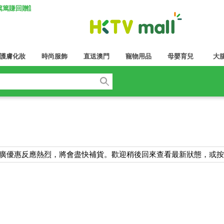
K 篤篤賺回贈計劃
護膚化妝
時尚服飾
直送澳門
寵物用品
母嬰育兒
大
於推廣優惠反應熱烈，將會盡快補貨。歡迎稍後回來查看最新狀態，或