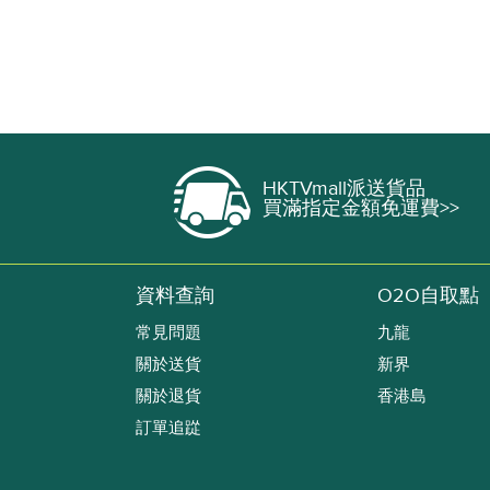
HKTVmall派送貨品
買滿指定金額免運費>>
資料查詢
O2O自取點
常見問題
九龍
關於送貨
新界
關於退貨
香港島
訂單追踨