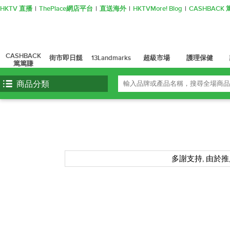
HKTV 直播
ThePlace網店平台
直送海外
HKTVMore! Blog
CASHBAC
CASHBACK
街市即日餸
13Landmarks
超級市場
護理保健
篤篤賺
商品分類
多謝支持, 由