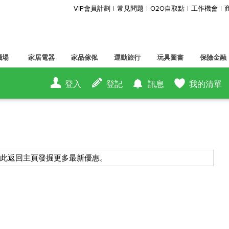
VIP會員計劃
常見問題
O2O自取點
工作機會
腦場
家居電器
家品傢俬
運動旅行
玩具圖書
保險金融
登入
登記
訊息
我的清單
按此返回主頁發掘更多最新優惠。