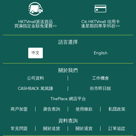
HKTVmall派送貨品
Citi HKTVmall 信用卡
買滿指定金額免運費>>
逢星期四專享95折>>
語言選擇
中文
English
關於我們
公司資料
工作機會
CASHBACK 篤篤賺
街市即日餸
ThePlace 網店平台
商戶加盟
廣告查詢
使用條款
私隱政策
資料查詢
常見問題
關於送貨
關於退貨
訂單追踨