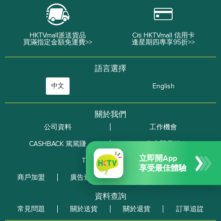
HKTVmall派送貨品
Citi HKTVmall 信用卡
買滿指定金額免運費>>
逢星期四專享95折>>
語言選擇
中文
English
關於我們
公司資料
工作機會
CASHBACK 篤篤賺
街市即日餸
立即開App
ThePlace 網店平台
享受最佳體驗
商戶加盟
廣告查詢
使用條款
私隱政策
資料查詢
常見問題
關於送貨
關於退貨
訂單追踨