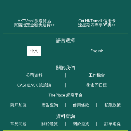
HKTVmall派送貨品
Citi HKTVmall 信用卡
買滿指定金額免運費>>
逢星期四專享95折>>
語言選擇
中文
English
關於我們
公司資料
工作機會
CASHBACK 篤篤賺
街市即日餸
ThePlace 網店平台
商戶加盟
廣告查詢
使用條款
私隱政策
資料查詢
常見問題
關於送貨
關於退貨
訂單追踨