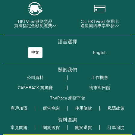
HKTVmall派送貨品
Citi HKTVmall 信用卡
買滿指定金額免運費>>
逢星期四專享95折>>
語言選擇
中文
English
關於我們
公司資料
工作機會
CASHBACK 篤篤賺
街市即日餸
ThePlace 網店平台
商戶加盟
廣告查詢
使用條款
私隱政策
資料查詢
常見問題
關於送貨
關於退貨
訂單追踨