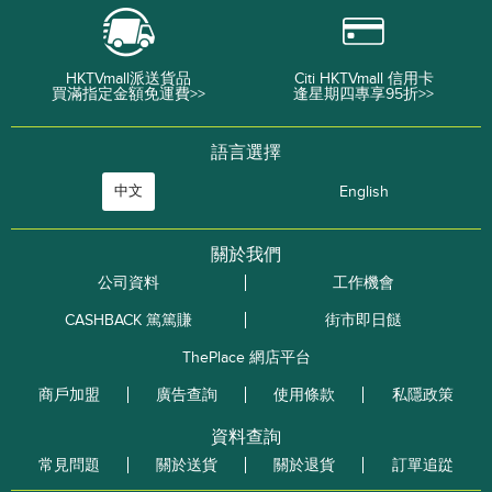
HKTVmall派送貨品
Citi HKTVmall 信用卡
買滿指定金額免運費>>
逢星期四專享95折>>
語言選擇
中文
English
關於我們
公司資料
工作機會
CASHBACK 篤篤賺
街市即日餸
ThePlace 網店平台
商戶加盟
廣告查詢
使用條款
私隱政策
資料查詢
常見問題
關於送貨
關於退貨
訂單追踨