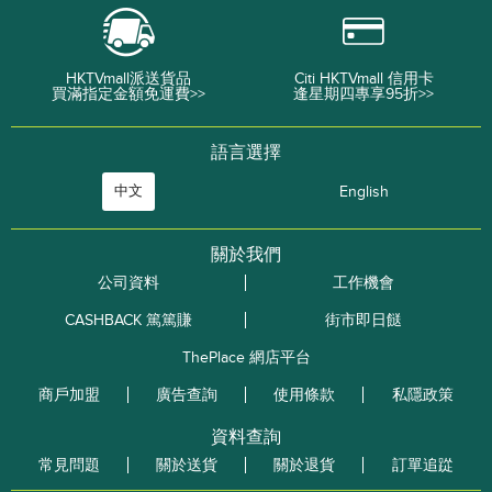
HKTVmall派送貨品
Citi HKTVmall 信用卡
買滿指定金額免運費>>
逢星期四專享95折>>
語言選擇
中文
English
關於我們
公司資料
工作機會
CASHBACK 篤篤賺
街市即日餸
ThePlace 網店平台
商戶加盟
廣告查詢
使用條款
私隱政策
資料查詢
常見問題
關於送貨
關於退貨
訂單追踨