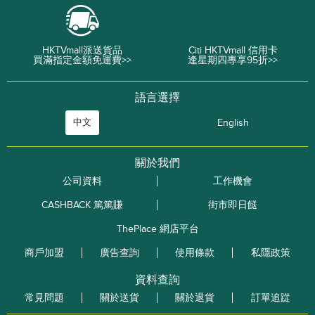
HKTVmall派送貨品
Citi HKTVmall 信用卡
買滿指定金額免運費>>
逢星期四專享95折>>
語言選擇
中文
English
關於我們
公司資料
工作機會
CASHBACK 篤篤賺
街市即日餸
ThePlace 網店平台
商戶加盟
廣告查詢
使用條款
私隱政策
資料查詢
常見問題
關於送貨
關於退貨
訂單追踨