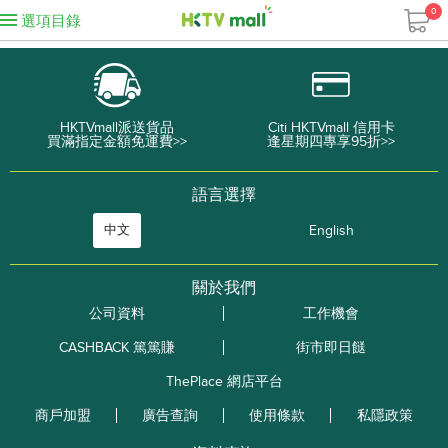
0
選項目錄
HKTVmall派送貨品
Citi HKTVmall 信用卡
買滿指定金額免運費>>
逢星期四專享95折>>
語言選擇
中文
English
關於我們
公司資料
工作機會
CASHBACK 篤篤賺
街市即日餸
ThePlace 網店平台
商戶加盟
廣告查詢
使用條款
私隱政策