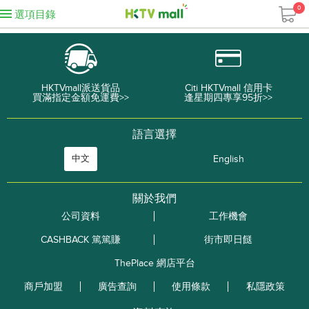
0
選項目錄
HKTVmall派送貨品
Citi HKTVmall 信用卡
買滿指定金額免運費>>
逢星期四專享95折>>
語言選擇
中文
English
關於我們
公司資料
工作機會
CASHBACK 篤篤賺
街市即日餸
ThePlace 網店平台
商戶加盟
廣告查詢
使用條款
私隱政策