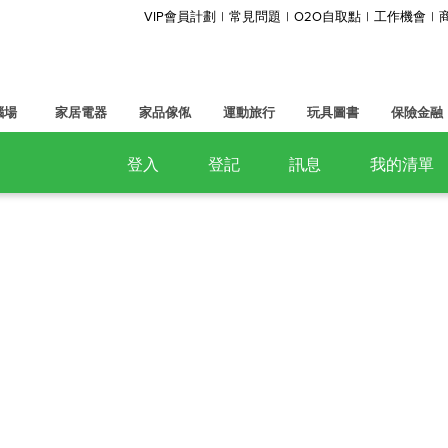
VIP會員計劃
常見問題
O2O自取點
工作機會
腦場
家居電器
家品傢俬
運動旅行
玩具圖書
保險金融
登入
登記
訊息
我的清單