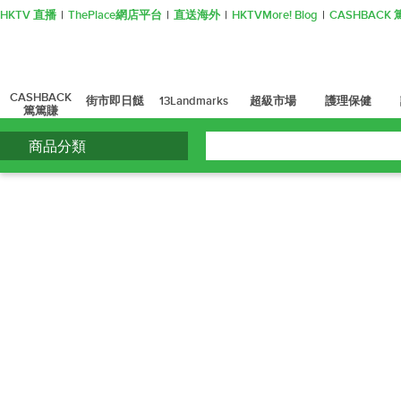
HKTV 直播
ThePlace網店平台
直送海外
HKTVMore! Blog
CASHBAC
CASHBACK
街市即日餸
13Landmarks
超級市場
護理保健
篤篤賺
商品分類