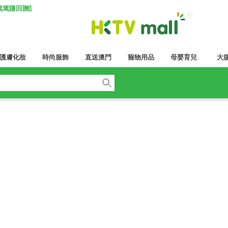
K 篤篤賺回贈計劃
護膚化妝
時尚服飾
直送澳門
寵物用品
母嬰育兒
大