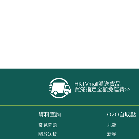
HKTVmall派送貨品
買滿指定金額免運費>>
資料查詢
O2O自取點
常見問題
九龍
關於送貨
新界