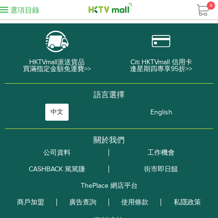
0
選項目錄
HKTVmall派送貨品
Citi HKTVmall 信用卡
買滿指定金額免運費>>
逢星期四專享95折>>
語言選擇
中文
English
關於我們
公司資料
工作機會
CASHBACK 篤篤賺
街市即日餸
ThePlace 網店平台
商戶加盟
廣告查詢
使用條款
私隱政策