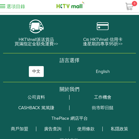
0
選項目錄
HKTVmall派送貨品
Citi HKTVmall 信用卡
買滿指定金額免運費>>
逢星期四專享95折>>
語言選擇
中文
English
關於我們
公司資料
工作機會
CASHBACK 篤篤賺
街市即日餸
ThePlace 網店平台
商戶加盟
廣告查詢
使用條款
私隱政策