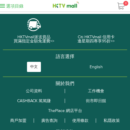
0
選項目錄
HKTVmall派送貨品
Citi HKTVmall 信用卡
買滿指定金額免運費>>
逢星期四專享95折>>
語言選擇
中文
English
關於我們
公司資料
工作機會
CASHBACK 篤篤賺
街市即日餸
ThePlace 網店平台
商戶加盟
廣告查詢
使用條款
私隱政策