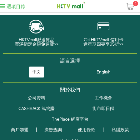
0
選項目錄
HKTVmall派送貨品
Citi HKTVmall 信用卡
買滿指定金額免運費>>
逢星期四專享95折>>
語言選擇
中文
English
關於我們
公司資料
工作機會
CASHBACK 篤篤賺
街市即日餸
ThePlace 網店平台
商戶加盟
廣告查詢
使用條款
私隱政策