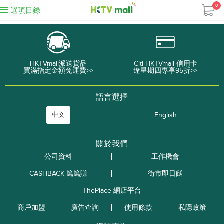
0
選項目錄
HKTVmall派送貨品
Citi HKTVmall 信用卡
買滿指定金額免運費>>
逢星期四專享95折>>
語言選擇
中文
English
關於我們
公司資料
工作機會
CASHBACK 篤篤賺
街市即日餸
ThePlace 網店平台
商戶加盟
廣告查詢
使用條款
私隱政策