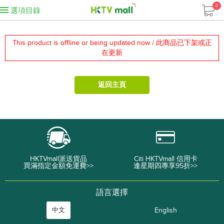
0
選項目錄
This product is offline or being updated now / 此商品已下架或正
在更新
返回主頁
HKTVmall派送貨品
Citi HKTVmall 信用卡
買滿指定金額免運費>>
逢星期四專享95折>>
語言選擇
中文
English