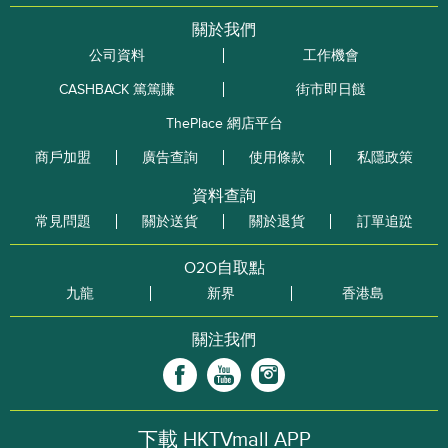
關於我們
公司資料
工作機會
CASHBACK 篤篤賺
街市即日餸
ThePlace 網店平台
商戶加盟
廣告查詢
使用條款
私隱政策
資料查詢
常見問題
關於送貨
關於退貨
訂單追踨
O2O自取點
九龍
新界
香港島
關注我們
下載 HKTVmall APP