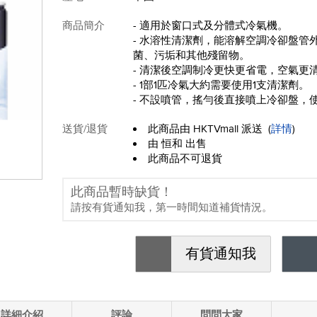
商品簡介
- 適用於窗口式及分體式冷氣機。
- 水溶性清潔劑，能溶解空調冷卻盤管
菌、污垢和其他殘留物。
- 清潔後空調制冷更快更省電，空氣更
- 1部1匹冷氣大約需要使用1支清潔劑。
- 不設噴管，搖勻後直接噴上冷卻盤，
送貨/退貨
此商品由 HKTVmall 派送
(
詳情
)
由 恒和 出售
此商品不可退貨
此商品暫時缺貨！
請按有貨通知我，第一時間知道補貨情況。
有貨通知我
詳細介紹
評論
問問大家