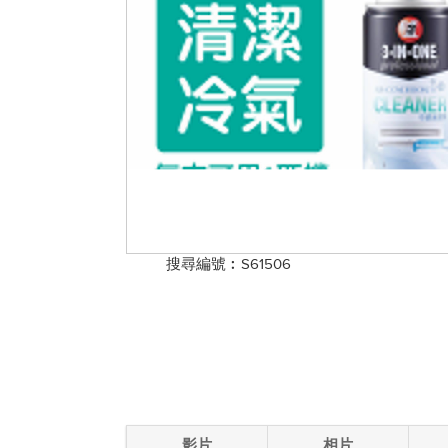
搜尋編號︰S61506
影片
相片