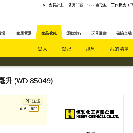
VIP會員計劃
常見問題
O2O自取點
工作機會
腦場
家居電器
家品傢俬
運動旅行
玩具圖書
保險金融
登入
登記
訊息
我的清單
升 (WD 85049)
2日送達
直送
澳門