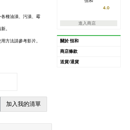
恒和
4.0
外各種油漬、污漬、霉
進入商店
清新。
使用方法請參考影片。
關於 恒和
商店條款
送貨/退貨
加入我的清單