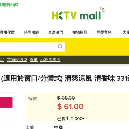
K 篤篤賺回贈計劃
護膚化妝
時尚服飾
直送澳門
寵物用品
母嬰育兒
大
用品
衣物收納袋
香薰
地板消毒液
潔劑 (適用於窗口/分體式) 清爽涼風-清香味 331毫
$ 68.00
特價
$ 61.00
已售出 2,000+
產地
中國