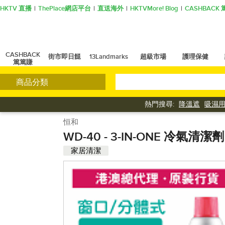
HKTV 直播
ThePlace網店平台
直送海外
HKTVMore! Blog
CASHBAC
CASHBACK
街市即日餸
13Landmarks
超級市場
護理保健
篤篤賺
商品分類
熱門搜尋:
降溫遮
吸濕
恒和
WD-40 - 3-IN-ONE 冷氣清
家居清潔