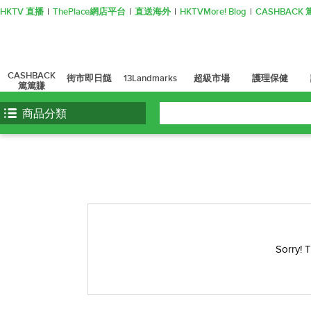
HKTV 直播
ThePlace網店平台
直送海外
HKTVMore! Blog
CASHBAC
CASHBACK
街市即日餸
13Landmarks
超級市場
護理保健
篤篤賺
商品分類
Sorry! 