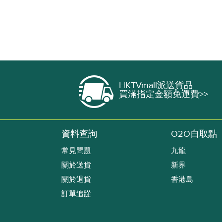
HKTVmall派送貨品
買滿指定金額免運費>>
資料查詢
O2O自取點
常見問題
九龍
關於送貨
新界
關於退貨
香港島
訂單追踨