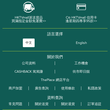
HKTVmall派送貨品
Citi HKTVmall 信用卡
買滿指定金額免運費>>
逢星期四專享95折>>
語言選擇
中文
English
關於我們
公司資料
工作機會
CASHBACK 篤篤賺
街市即日餸
ThePlace 網店平台
商戶加盟
廣告查詢
使用條款
私隱政策
資料查詢
常見問題
關於送貨
關於退貨
訂單追踨