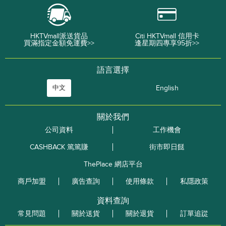
HKTVmall派送貨品
Citi HKTVmall 信用卡
買滿指定金額免運費>>
逢星期四專享95折>>
語言選擇
中文
English
關於我們
公司資料
工作機會
CASHBACK 篤篤賺
街市即日餸
ThePlace 網店平台
商戶加盟
廣告查詢
使用條款
私隱政策
資料查詢
常見問題
關於送貨
關於退貨
訂單追踨