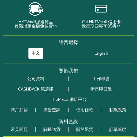
HKTVmall派送貨品
Citi HKTVmall 信用卡
買滿指定金額免運費>>
逢星期四專享95折>>
語言選擇
中文
English
關於我們
公司資料
工作機會
CASHBACK 篤篤賺
街市即日餸
ThePlace 網店平台
商戶加盟
廣告查詢
使用條款
私隱政策
資料查詢
常見問題
關於送貨
關於退貨
訂單追踨